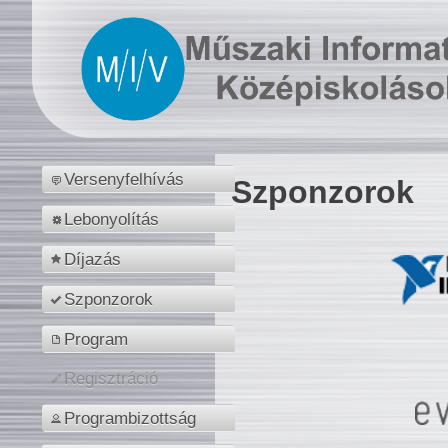
Versenyfelhívás
Szponzorok
Lebonyolítás
Díjazás
Szponzorok
Program
Regisztráció
Programbizottság