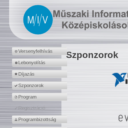
Versenyfelhívás
Szponzorok
Lebonyolítás
Díjazás
Szponzorok
Program
Regisztráció
Programbizottság