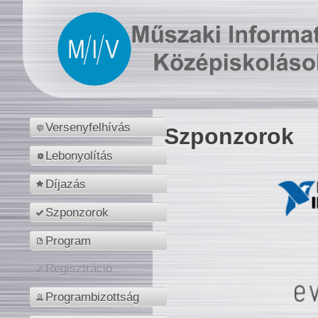
Versenyfelhívás
Szponzorok
Lebonyolítás
Díjazás
Szponzorok
Program
Regisztráció
Programbizottság