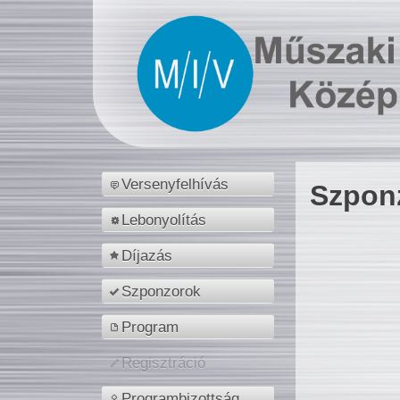
Versenyfelhívás
Szpon
Lebonyolítás
Díjazás
Szponzorok
Program
Regisztráció
Programbizottság