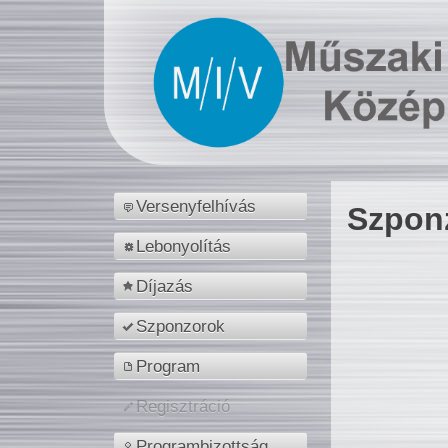
Versenyfelhívás
Szpon
Lebonyolítás
Díjazás
Szponzorok
Program
Regisztráció
Programbizottság