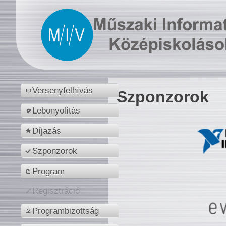
Versenyfelhívás
Szponzorok
Lebonyolítás
Díjazás
Szponzorok
Program
Regisztráció
Programbizottság