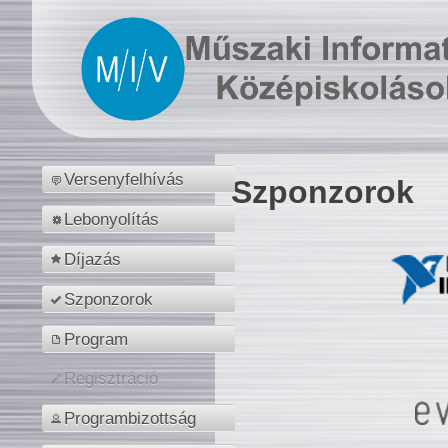
Versenyfelhívás
Szponzorok
Lebonyolítás
Díjazás
Szponzorok
Program
Regisztráció
Programbizottság