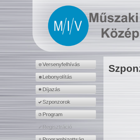
Versenyfelhívás
Szpon
Lebonyolítás
Díjazás
Szponzorok
Program
Regisztráció
Programbizottság