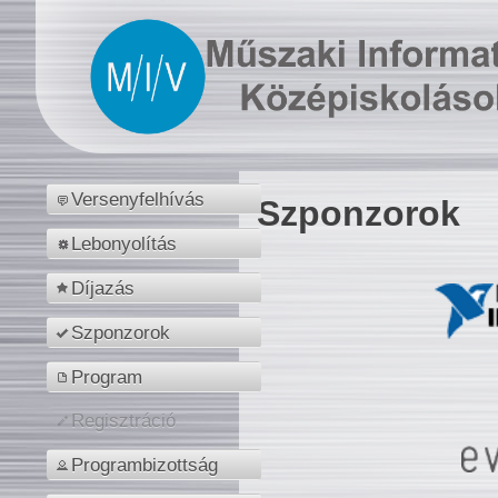
Versenyfelhívás
Szponzorok
Lebonyolítás
Díjazás
Szponzorok
Program
Regisztráció
Programbizottság