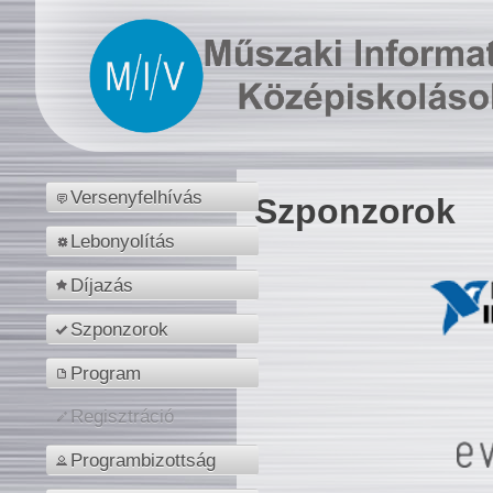
Versenyfelhívás
Szponzorok
Lebonyolítás
Díjazás
Szponzorok
Program
Regisztráció
Programbizottság