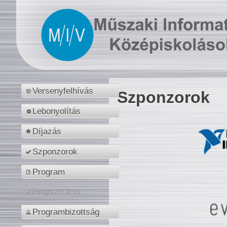
Versenyfelhívás
Szponzorok
Lebonyolítás
Díjazás
Szponzorok
Program
Regisztráció
Programbizottság