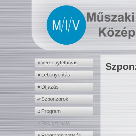
Versenyfelhívás
Szpon
Lebonyolítás
Díjazás
Szponzorok
Program
Regisztráció
Programbizottság