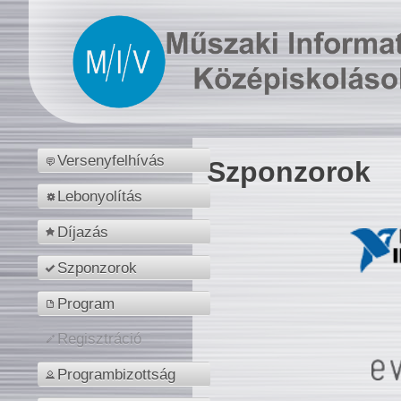
Versenyfelhívás
Szponzorok
Lebonyolítás
Díjazás
Szponzorok
Program
Regisztráció
Programbizottság