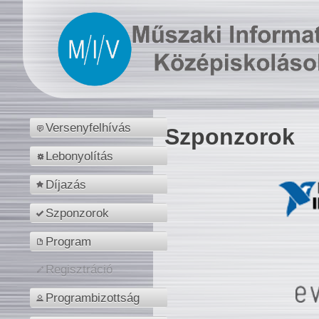
Versenyfelhívás
Szponzorok
Lebonyolítás
Díjazás
Szponzorok
Program
Regisztráció
Programbizottság