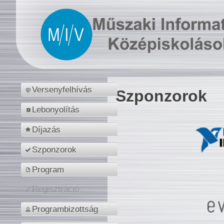
Versenyfelhívás
Szponzorok
Lebonyolítás
Díjazás
Szponzorok
Program
Regisztráció
Programbizottság