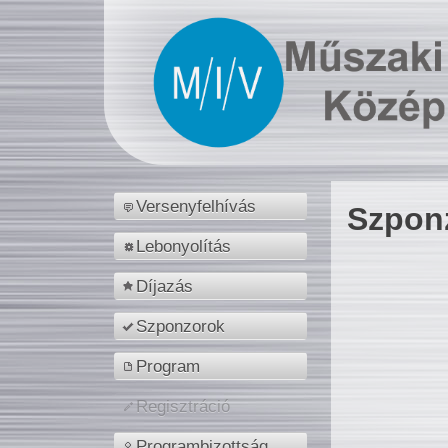
Versenyfelhívás
Szpon
Lebonyolítás
Díjazás
Szponzorok
Program
Regisztráció
Programbizottság