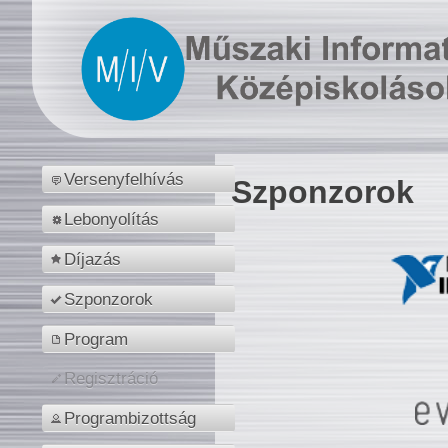
Versenyfelhívás
Szponzorok
Lebonyolítás
Díjazás
Szponzorok
Program
Regisztráció
Programbizottság