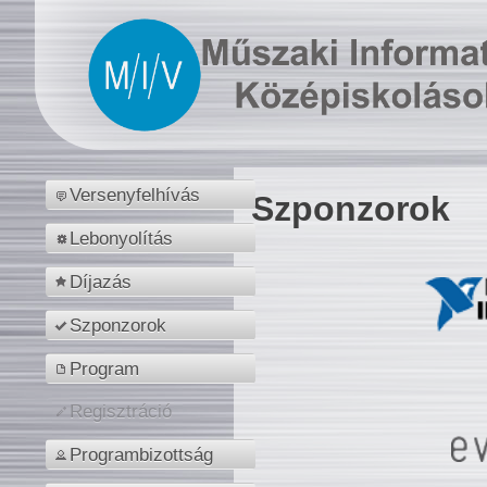
Versenyfelhívás
Szponzorok
Lebonyolítás
Díjazás
Szponzorok
Program
Regisztráció
Programbizottság