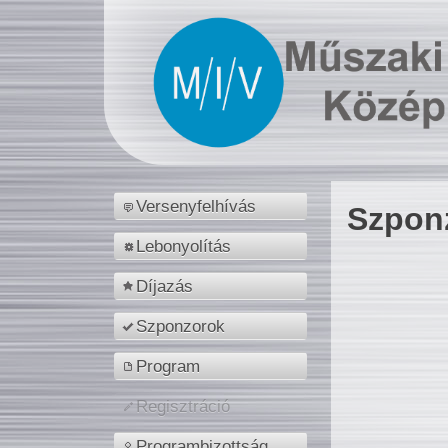
Versenyfelhívás
Szpon
Lebonyolítás
Díjazás
Szponzorok
Program
Regisztráció
Programbizottság