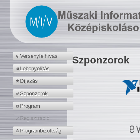
Versenyfelhívás
Szponzorok
Lebonyolítás
Díjazás
Szponzorok
Program
Regisztráció
Programbizottság