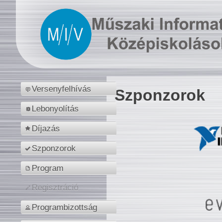
Versenyfelhívás
Szponzorok
Lebonyolítás
Díjazás
Szponzorok
Program
Regisztráció
Programbizottság