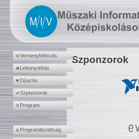
Versenyfelhívás
Szponzorok
Lebonyolítás
Díjazás
Szponzorok
Program
Regisztráció
Programbizottság