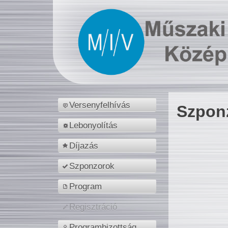
Versenyfelhívás
Szpon
Lebonyolítás
Díjazás
Szponzorok
Program
Regisztráció
Programbizottság