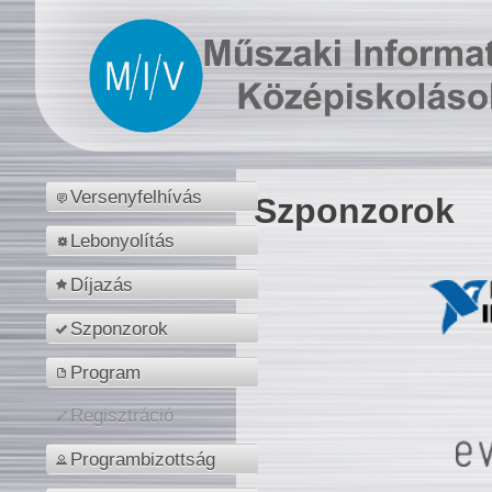
Versenyfelhívás
Szponzorok
Lebonyolítás
Díjazás
Szponzorok
Program
Regisztráció
Programbizottság