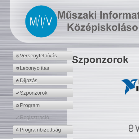
Versenyfelhívás
Szponzorok
Lebonyolítás
Díjazás
Szponzorok
Program
Regisztráció
Programbizottság