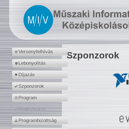
Versenyfelhívás
Szponzorok
Lebonyolítás
Díjazás
Szponzorok
Program
Regisztráció
Programbizottság