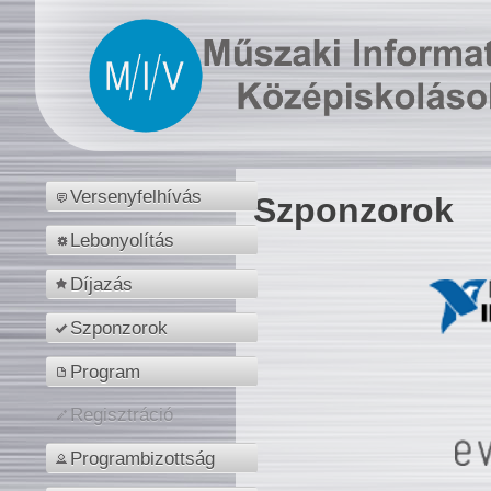
Versenyfelhívás
Szponzorok
Lebonyolítás
Díjazás
Szponzorok
Program
Regisztráció
Programbizottság