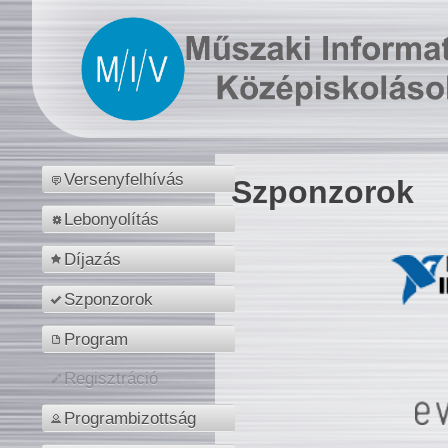
Versenyfelhívás
Szponzorok
Lebonyolítás
Díjazás
Szponzorok
Program
Regisztráció
Programbizottság