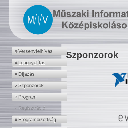
Versenyfelhívás
Szponzorok
Lebonyolítás
Díjazás
Szponzorok
Program
Regisztráció
Programbizottság