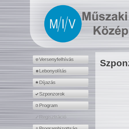
Versenyfelhívás
Szpon
Lebonyolítás
Díjazás
Szponzorok
Program
Regisztráció
Programbizottság