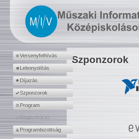
Versenyfelhívás
Szponzorok
Lebonyolítás
Díjazás
Szponzorok
Program
Regisztráció
Programbizottság