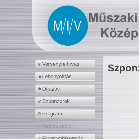
Versenyfelhívás
Szpon
Lebonyolítás
Díjazás
Szponzorok
Program
Regisztráció
Programbizottság