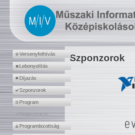
Versenyfelhívás
Szponzorok
Lebonyolítás
Díjazás
Szponzorok
Program
Regisztráció
Programbizottság