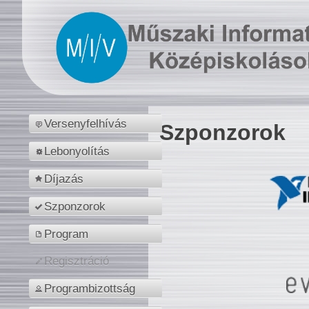
Versenyfelhívás
Szponzorok
Lebonyolítás
Díjazás
Szponzorok
Program
Regisztráció
Programbizottság