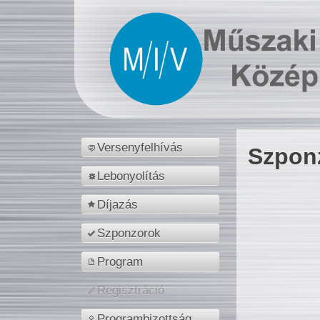
Versenyfelhívás
Szpon
Lebonyolítás
Díjazás
Szponzorok
Program
Regisztráció
Programbizottság