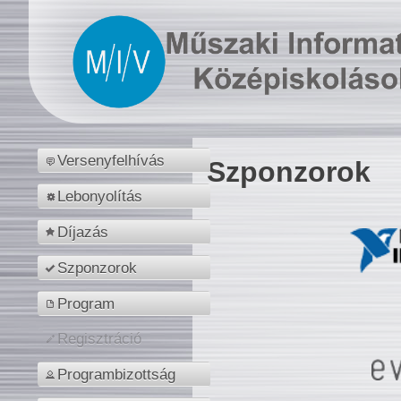
Versenyfelhívás
Szponzorok
Lebonyolítás
Díjazás
Szponzorok
Program
Regisztráció
Programbizottság