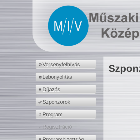
Versenyfelhívás
Szpon
Lebonyolítás
Díjazás
Szponzorok
Program
Regisztráció
Programbizottság