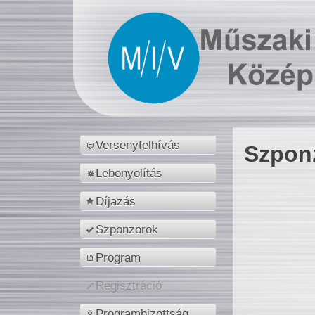
Versenyfelhívás
Szpon
Lebonyolítás
Díjazás
Szponzorok
Program
Regisztráció
Programbizottság