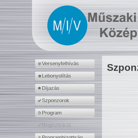
Versenyfelhívás
Szpon
Lebonyolítás
Díjazás
Szponzorok
Program
Regisztráció
Programbizottság