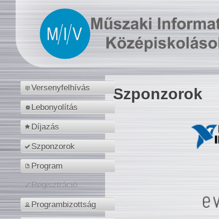
Versenyfelhívás
Szponzorok
Lebonyolítás
Díjazás
Szponzorok
Program
Regisztráció
Programbizottság