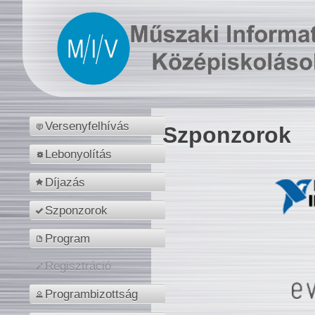
Versenyfelhívás
Szponzorok
Lebonyolítás
Díjazás
Szponzorok
Program
Regisztráció
Programbizottság