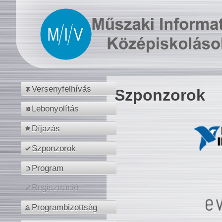
Versenyfelhívás
Szponzorok
Lebonyolítás
Díjazás
Szponzorok
Program
Regisztráció
Programbizottság