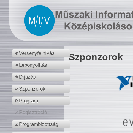
Versenyfelhívás
Szponzorok
Lebonyolítás
Díjazás
Szponzorok
Program
Regisztráció
Programbizottság