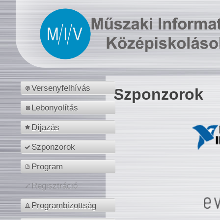
Versenyfelhívás
Szponzorok
Lebonyolítás
Díjazás
Szponzorok
Program
Regisztráció
Programbizottság