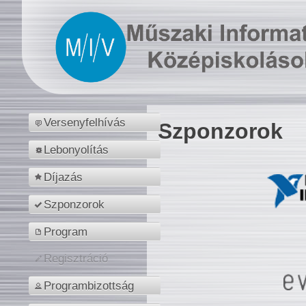
Versenyfelhívás
Szponzorok
Lebonyolítás
Díjazás
Szponzorok
Program
Regisztráció
Programbizottság