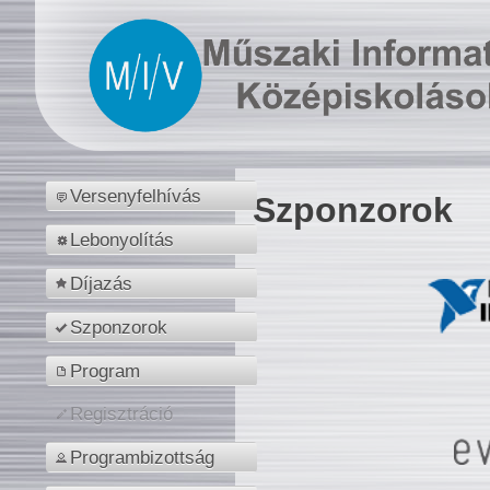
Versenyfelhívás
Szponzorok
Lebonyolítás
Díjazás
Szponzorok
Program
Regisztráció
Programbizottság