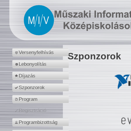
Versenyfelhívás
Szponzorok
Lebonyolítás
Díjazás
Szponzorok
Program
Regisztráció
Programbizottság