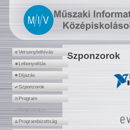
Versenyfelhívás
Szponzorok
Lebonyolítás
Díjazás
Szponzorok
Program
Regisztráció
Programbizottság