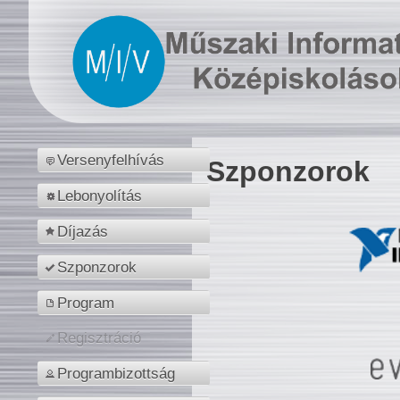
Versenyfelhívás
Szponzorok
Lebonyolítás
Díjazás
Szponzorok
Program
Regisztráció
Programbizottság