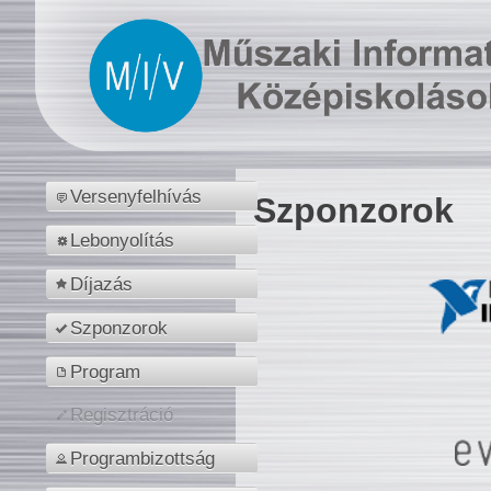
Versenyfelhívás
Szponzorok
Lebonyolítás
Díjazás
Szponzorok
Program
Regisztráció
Programbizottság